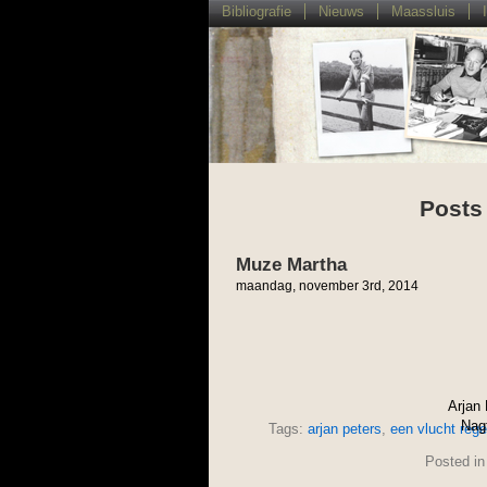
Bibliografie
Nieuws
Maassluis
Posts
Muze Martha
maandag, november 3rd, 2014
Arjan 
Nagt
Tags:
arjan peters
,
een vlucht reg
Posted i