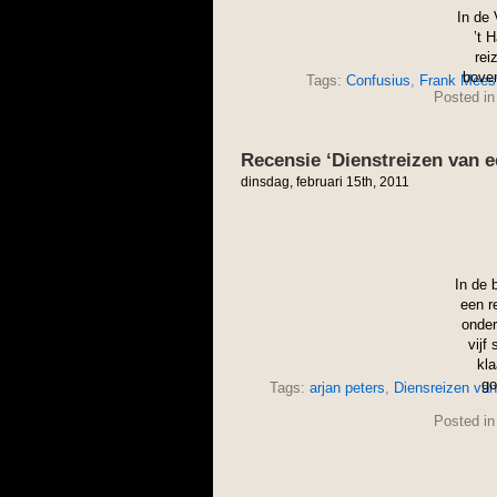
In de 
’t 
rei
boven
Tags:
Confusius
,
Frank Mees
Posted i
Recensie ‘Dienstreizen van ee
dinsdag, februari 15th, 2011
In de 
een r
onder
vijf
kla
go
Tags:
arjan peters
,
Diensreizen van 
Posted i