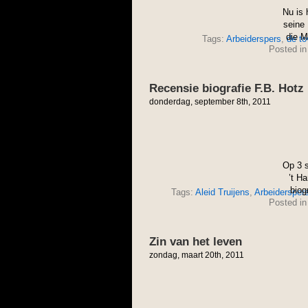
Nu is 
seine 
die M
Tags:
Arbeiderspers
,
de to
Posted i
Recensie biografie F.B. Hotz 
donderdag, september 8th, 2011
Op 3 s
’t Ha
biog
Tags:
Aleid Truijens
,
Arbeidersper
Posted i
Zin van het leven
zondag, maart 20th, 2011