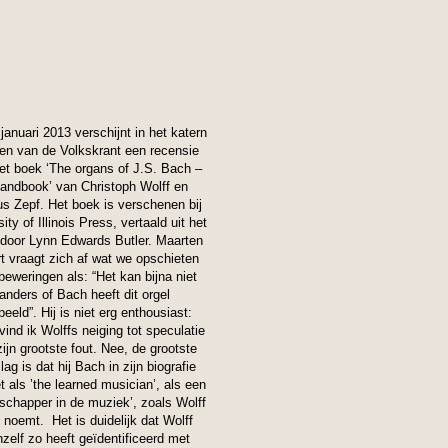
januari 2013 verschijnt in het katern
en van de Volkskrant een recensie
et boek ‘The organs of J.S. Bach –
andbook’ van Christoph Wolff en
s Zepf. Het boek is verschenen bij
ity of Illinois Press, vertaald uit het
 door Lynn Edwards Butler. Maarten
rt vraagt zich af wat we opschieten
beweringen als: “Het kan bijna niet
anders of Bach heeft dit orgel
eeld”. Hij is niet erg enthousiast:
vind ik Wolffs neiging tot speculatie
zijn grootste fout. Nee, de grootste
ag is dat hij Bach in zijn biografie
t als ’the learned musician’, als een
schapper in de muziek’, zoals Wolff
noemt. Het is duidelijk dat Wolff
hzelf zo heeft geïdentificeerd met