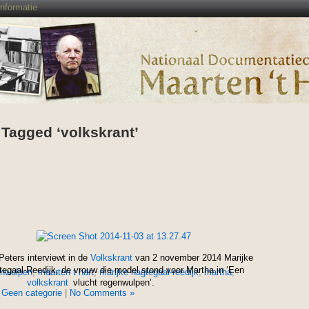
Informatie
 Tagged ‘volkskrant’
Peters interviewt in de
Volkskrant
van 2 november 2014 Marijke
egaal-Reedijk, de vrouw die model stond voor Martha in ‘Een
enwulpen
,
maarten t hart
,
marijke nagtegaal-reedijk
,
martha
,
volkskrant
vlucht regenwulpen’.
n
Geen categorie
|
No Comments »