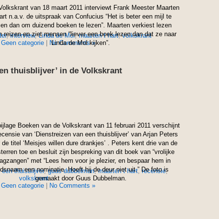
Volkskrant van 18 maart 2011 interviewt Frank Meester Maarten
Hart n.a.v. de uitspraak van Confucius “Het is beter een mijl te
zen dan om duizend boeken te lezen”. Maarten verkiest lezen
 reizen en ziet mensen “liever een boek lezen dan dat ze naar
ter
,
interview
,
Linda de Mol
,
maarten t hart
,
volkskrant
n
Geen categorie
|
No Comments »
Linda de Mol kijken”.
n thuisblijver’ in de Volkskrant
bijlage Boeken van de Volkskrant van 11 februari 2011 verschijnt
ecensie van ‘Dienstreizen van een thuisblijver’ van Arjan Peters
 de titel ‘Meisjes willen dure drankjes’ . Peters kent drie van de
 sterren toe en besluit zijn bespreking van dit boek van “vrolijke
agzangen” met “Lees hem voor je plezier, en bespaar hem in
dsnaam een nominatie. Hoeft hij de deur niet uit.” De foto is
een thuisblijver
,
guus dubbelman
,
maarten t hart
,
recensie
,
volkskrant
gemaakt door Guus Dubbelman.
n
Geen categorie
|
No Comments »