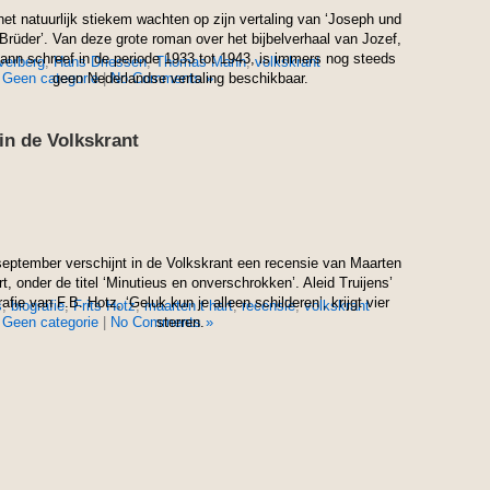
het natuurlijk stiekem wachten op zijn vertaling van ‘Joseph und
Brüder’. Van deze grote roman over het bijbelverhaal van Jozef,
ann schreef in de periode 1933 tot 1943, is immers nog steeds
verberg
,
Hans Driessen
,
Thomas Mann
,
volkskrant
n
Geen categorie
geen Nederlandse vertaling beschikbaar.
|
No Comments »
in de Volkskrant
eptember verschijnt in de Volkskrant een recensie van Maarten
rt, onder de titel ‘Minutieus en onverschrokken’. Aleid Truijens’
rafie van F.B. Hotz, ‘Geluk kun je alleen schilderen’, krijgt vier
s
,
biografie
,
Frits Hotz
,
maarten t hart
,
recensie
,
volkskrant
n
Geen categorie
|
No Comments »
sterren.