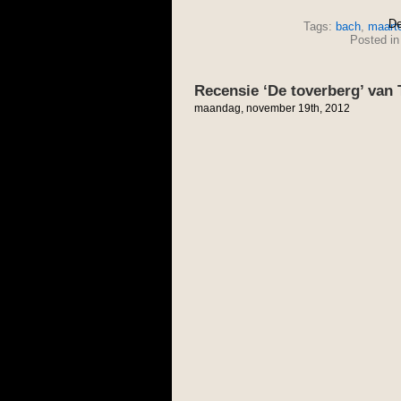
De
Tags:
bach
,
maarte
Posted i
Recensie ‘De toverberg’ va
maandag, november 19th, 2012