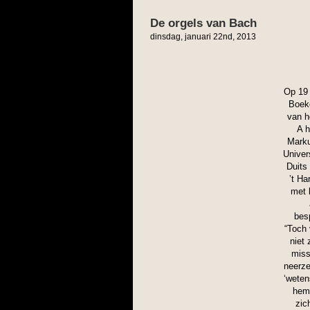
De orgels van Bach
dinsdag, januari 22nd, 2013
Op 19 
Boek
van h
A h
Marku
Univers
Duits
’t Ha
met 
besp
“Toch 
niet 
missl
neerze
‘weten
hem 
zic