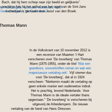
Bach, dat hij hem schiep naar zijn beeld en gelijkenis”.
 prachtige foto bij het artikel van het orgel van de Sint-Jans
n t hart
,
orgels
,
recensie
,
volkskrant
,
wolff
n
Geen categorie
kathedraal is gemaakt door Joost van den Broek.
|
No Comments »
n Thomas Mann
In de Volkskrant van 10 november 2012 is
een recensie van Maarten ’t Hart
verschenen over ‘De toverberg’ van Thomas
Mann (1875-1955), onder de titel
‘Wat een
grandioze, onovertroffen roman en wat een
majestueuze vertaling ook’
. Vijf sterren dus
voor ‘De toverberg’, dat al in 1924
verscheen: “Niettemin maakt de vertaling op
geen enkele manier een ouderwetse indruk.
Het is prachtig, levend Nederlands. Voor
Thomas Mann is de ideale vertaler thans
opgestaan.” ‘De toverberg’ is verschenen bij
uitgeverij de Arbeiderspers. De nieuwe
vertaling van de hand van Hans Driessen.