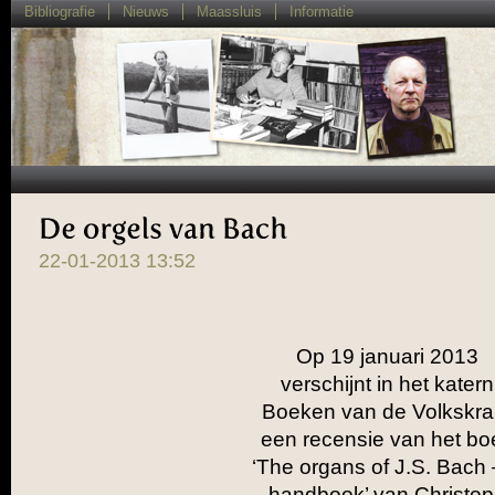
Bibliografie
Nieuws
Maassluis
Informatie
De 
orgels 
van 
Bach
22-01-2013 13:52
Op 19 januari 2013
verschijnt in het katern
Boeken van de Volkskra
een recensie van het bo
‘The organs of J.S. Bach 
handbook’ van Christo