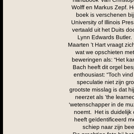
Wolff en Markus Zepf. H
boek is verschenen bij
University of Illinois Pres
vertaald uit het Duits do
Lynn Edwards Butler.
Maarten ’t Hart vraagt zic
wat we opschieten me
beweringen als: “Het kan
Bach heeft dit orgel besp
enthousiast: “Toch vind 
speculatie niet zijn gr
grootste misslag is dat hij
neerzet als ’the learne
‘wetenschapper in de muz
noemt. Het is duidelijk 
heeft geïdentificeerd m
schiep naar zijn beel