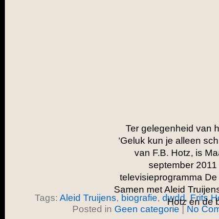
Ter gelegenheid van h
‘Geluk kun je alleen schi
van F.B. Hotz, is Maa
september 2011 t
televisieprogramma De 
Samen met Aleid Truijens 
Tags:
Aleid Truijens
,
biografie
,
dwdd
,
Frits H
Hotz en de b
Posted in
Geen categorie
|
No Com