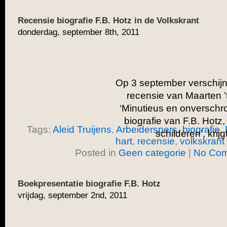
Recensie biografie F.B. Hotz in de Volkskrant
donderdag, september 8th, 2011
Op 3 september verschijn
recensie van Maarten ’t 
‘Minutieus en onverschrok
biografie van F.B. Hotz,
Tags:
Aleid Truijens
,
Arbeiderspers
,
biografie
,
schilderen’, krijg
hart
,
recensie
,
volkskrant
Posted in
Geen categorie
|
No Com
Boekpresentatie biografie F.B. Hotz
vrijdag, september 2nd, 2011