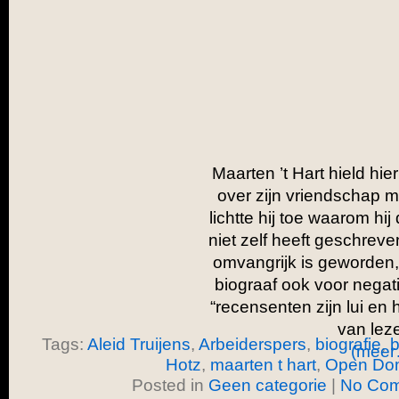
Maarten ’t Hart hield hie
over zijn vriendschap me
lichtte hij toe waarom hij
niet zelf heeft geschrev
omvangrijk is geworden
biograaf ook voor negat
“recensenten zijn lui en
van lez
Tags:
Aleid Truijens
,
Arbeiderspers
,
biografie
,
b
(meer
Hotz
,
maarten t hart
,
Open Do
Posted in
Geen categorie
|
No Com