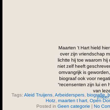
Maarten ’t Hart hield hie
over zijn vriendschap me
lichtte hij toe waarom hij
niet zelf heeft geschrev
omvangrijk is geworden
biograaf ook voor negat
“recensenten zijn lui en
van lez
Tags:
Aleid Truijens
,
Arbeiderspers
,
biografie
,
b
(meer
Hotz
,
maarten t hart
,
Open Do
Posted in
Geen categorie
|
No Com