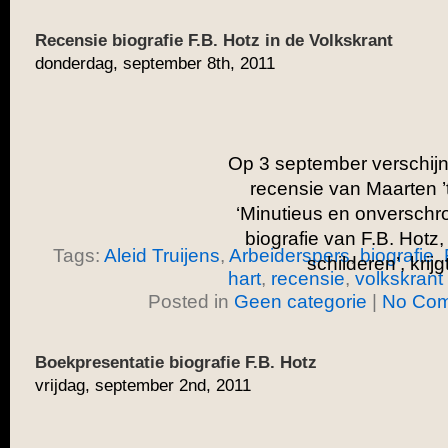
Recensie biografie F.B. Hotz in de Volkskrant
donderdag, september 8th, 2011
Op 3 september verschijn
recensie van Maarten ’t 
‘Minutieus en onverschrok
biografie van F.B. Hotz,
Tags:
Aleid Truijens
,
Arbeiderspers
,
biografie
,
schilderen’, krijg
hart
,
recensie
,
volkskrant
Posted in
Geen categorie
|
No Com
Boekpresentatie biografie F.B. Hotz
vrijdag, september 2nd, 2011