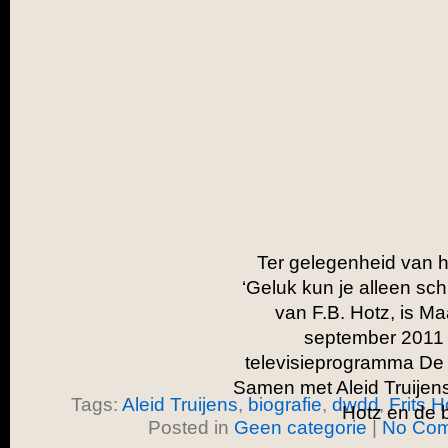
Ter gelegenheid van h
‘Geluk kun je alleen schi
van F.B. Hotz, is Maa
september 2011 t
televisieprogramma De 
Samen met Aleid Truijens 
Tags:
Aleid Truijens
,
biografie
,
dwdd
,
Frits H
Hotz en de b
Posted in
Geen categorie
|
No Com