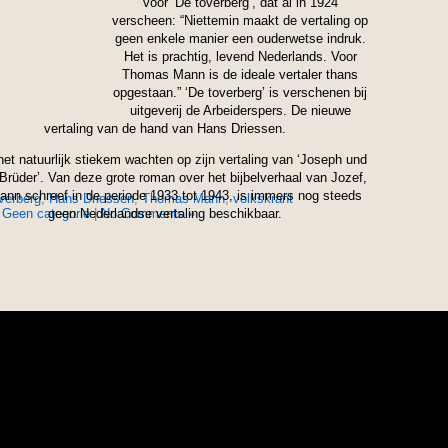
voor ‘De toverberg’, dat al in 1924
verscheen: “Niettemin maakt de vertaling op
geen enkele manier een ouderwetse indruk.
Het is prachtig, levend Nederlands. Voor
Thomas Mann is de ideale vertaler thans
opgestaan.” ‘De toverberg’ is verschenen bij
uitgeverij de Arbeiderspers. De nieuwe
vertaling van de hand van Hans Driessen.
het natuurlijk stiekem wachten op zijn vertaling van ‘Joseph und
Brüder’. Van deze grote roman over het bijbelverhaal van Jozef,
ann schreef in de periode 1933 tot 1943, is immers nog steeds
verberg
,
Hans Driessen
,
Thomas Mann
,
volkskrant
n
Geen categorie
geen Nederlandse vertaling beschikbaar.
|
No Comments »