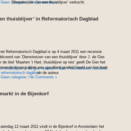
n
Geen categorie
‘Dienstreizen van een thuisblijver’ verkocht.
|
No Comments »
en thuisblijver’ in Reformatorisch Dagblad
 het Reformatorisch Dagblad is op 4 maart 2011 een recensie
liceerd van ‘Dienstreizen van een thuisblijver’ door J. de Gier.
 de titel ‘Maarten ’t Hart, thuisblijver op reis’ geeft De Gier het
rmeerde lezerspubliek een opvallend positief beeld van het boek
n thuisblijver
,
j. de gier
,
maarten t hart
,
Privé-domein
,
recensie
,
reformatorisch dagblad
en de auteur.
n
Geen categorie
|
No Comments »
markt in de Bijenkorf
aterdag 12 maart 2011 vindt in de Bijenkorf in Amsterdam het