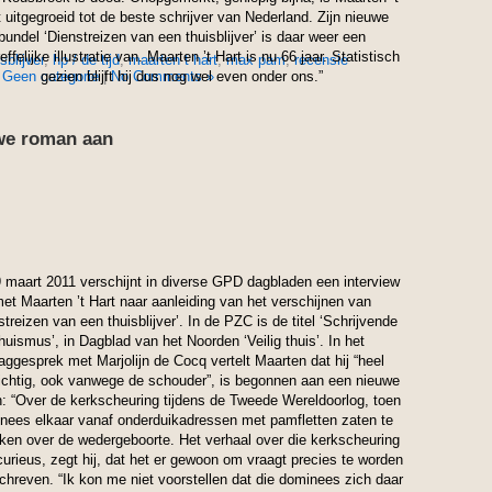
 uitgegroeid tot de beste schrijver van Nederland. Zijn nieuwe
bundel ‘Dienstreizen van een thuisblijver’ is daar weer een
effelijke illustratie van. Maarten ’t Hart is nu 66 jaar. Statistisch
blijver
,
hp / de tijd
,
maarten t hart
,
max pam
,
recensie
n
Geen categorie
gezien blijft hij dus nog wel even onder ons.”
|
No Comments »
uwe roman aan
 maart 2011 verschijnt in diverse GPD dagbladen een interview
et Maarten ’t Hart naar aanleiding van het verschijnen van
streizen van een thuisblijver’. In de PZC is de titel ‘Schrijvende
huismus’, in Dagblad van het Noorden ‘Veilig thuis’. In het
aggesprek met Marjolijn de Cocq vertelt Maarten dat hij “heel
ichtig, ook vanwege de schouder”, is begonnen aan een nieuwe
: “Over de kerkscheuring tijdens de Tweede Wereldoorlog, toen
nees elkaar vanaf onderduikadressen met pamfletten zaten te
ken over de wedergeboorte. Het verhaal over die kerkscheuring
curieus, zegt hij, dat het er gewoon om vraagt precies te worden
hreven. “Ik kon me niet voorstellen dat die dominees zich daar