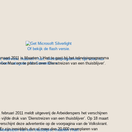
Of bekijk de flash versie.
maart 2011 is Maarten ’t Hart te gast bij het televisieprogramma
r
,
interview
,
maarten t hart
,
televisieprogramma
,
tijd voor max
n
voor Max om te praten over ‘Dienstreizen van een thuisblijver’.
Geen categorie
|
No Comments »
 februari 2011 meldt uitgeverij de Arbeiderspers het verschijnen
 vijfde druk van ‘Dienstreizen van een thuisblijver’. Op 18 maart
erschijnt deze advertentie op de voorpagina van de Volkskrant.
Er zijn inmiddels dus al meer dan 20.000 exemplaren van
Diensreizen van een thuisblijver
,
maarten t hart