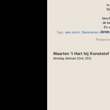
In
‘D
besch
de be
En a
lezers
Tags:
arie storm
,
Diensreizen van een 
Posted i
Maarten ’t Hart bij Kunststof
dinsdag, februari 22nd, 2011