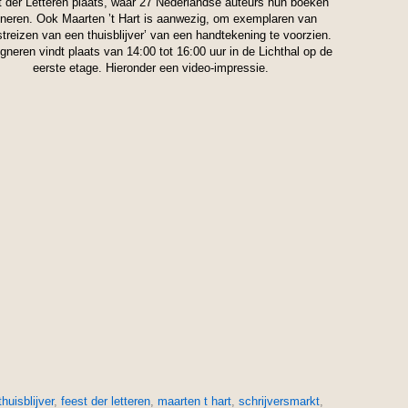
 der Letteren plaats, waar 27 Nederlandse auteurs hun boeken
gneren. Ook Maarten ’t Hart is aanwezig, om exemplaren van
streizen van een thuisblijver’ van een handtekening te voorzien.
gneren vindt plaats van 14:00 tot 16:00 uur in de Lichthal op de
eerste etage. Hieronder een video-impressie.
huisblijver
,
feest der letteren
,
maarten t hart
,
schrijversmarkt
,