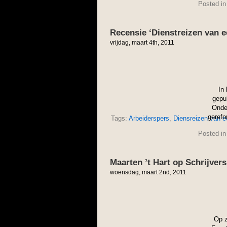
Posted i
Recensie ‘Dienstreizen van e
vrijdag, maart 4th, 2011
In
gepub
Onder
gerefo
Tags:
Arbeiderspers
,
Diensreizen van ee
Posted i
Maarten ’t Hart op Schrijvers
woensdag, maart 2nd, 2011
Op z