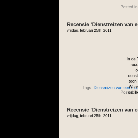
Posted i
Recensie ‘Dienstreizen van ee
vrijdag, februari 25th, 2011
In de 
rece
o
const
toon 
Waars
Tags:
Diensreizen van een thuis
Posted i
dat h
Recensie ‘Dienstreizen van ee
vrijdag, februari 25th, 2011