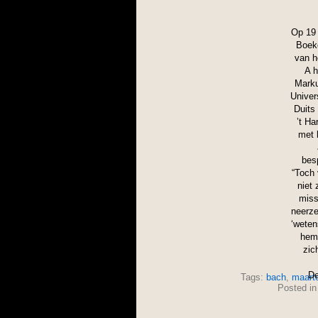
Op 19 
Boek
van h
A h
Marku
Univers
Duits
’t Ha
met 
besp
“Toch 
niet 
missl
neerze
‘weten
hem 
zic
De
Tags:
bach
,
maarte
Posted i