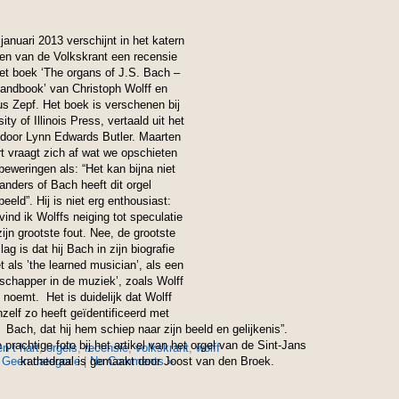
januari 2013 verschijnt in het katern
en van de Volkskrant een recensie
et boek ‘The organs of J.S. Bach –
andbook’ van Christoph Wolff en
s Zepf. Het boek is verschenen bij
ity of Illinois Press, vertaald uit het
 door Lynn Edwards Butler. Maarten
rt vraagt zich af wat we opschieten
beweringen als: “Het kan bijna niet
anders of Bach heeft dit orgel
eeld”. Hij is niet erg enthousiast:
vind ik Wolffs neiging tot speculatie
zijn grootste fout. Nee, de grootste
ag is dat hij Bach in zijn biografie
t als ’the learned musician’, als een
schapper in de muziek’, zoals Wolff
noemt. Het is duidelijk dat Wolff
hzelf zo heeft geïdentificeerd met
Bach, dat hij hem schiep naar zijn beeld en gelijkenis”.
 prachtige foto bij het artikel van het orgel van de Sint-Jans
n t hart
,
orgels
,
recensie
,
volkskrant
,
wolff
n
Geen categorie
kathedraal is gemaakt door Joost van den Broek.
|
No Comments »