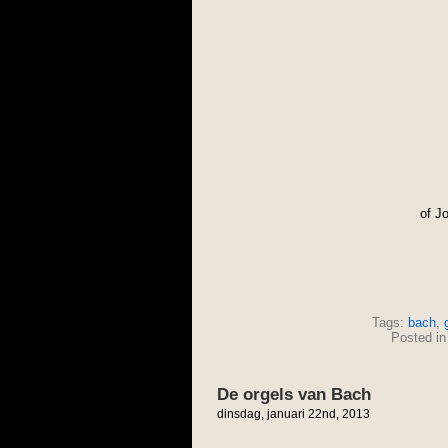
of J
Tags:
bach
,
Posted i
De orgels van Bach
dinsdag, januari 22nd, 2013