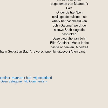
opgenomen van Maarten ’t
Hart.
Onder de titel ‘Een
opvliegende zuiplap – so
what? het bachbeeld van
John Gardiner’ wordt de
nieuwe Bach-biografie
besproken.
Deze biografie van John
Eliot Gardiner, ‘Music in the
castle of heaven, A portrait
ohann Sebastian Bach’, is verschenen bij uitgeverij Allen Lane.
gardiner
,
maarten t hart
,
vrij nederland
n
Geen categorie
|
No Comments »