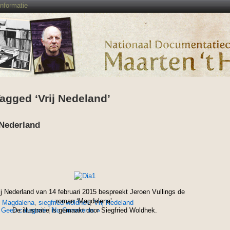
Informatie
agged ‘Vrij Nedeland’
 Nederland
ij Nederland van 14 februari 2015 bespreekt Jeroen Vullings de
roman ‘Magdalena’.
,
Magdalena
,
siegfried woldhek
,
Vrij Nedeland
n
Geen categorie
De illustratie is gemaakt door Siegfried Woldhek.
|
No Comments »