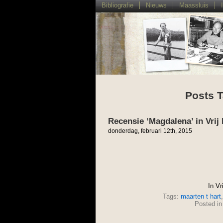
Bibliografie
Nieuws
Maassluis
Posts T
Recensie ‘Magdalena’ in Vrij
donderdag, februari 12th, 2015
In Vr
Tags:
maarten t hart
Posted i