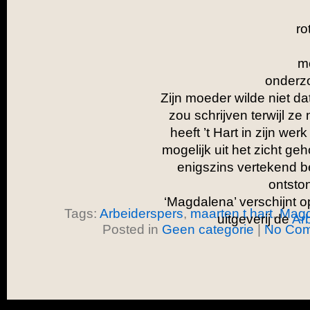
ro
m
onderz
Zijn moeder wilde niet d
zou schrijven terwijl ze
heeft ’t Hart in zijn wer
mogelijk uit het zicht g
enigszins vertekend b
ontsto
‘Magdalena’ verschijnt op
Tags:
Arbeiderspers
,
maarten t hart
,
Magd
uitgeverij de
Ar
Posted in
Geen categorie
|
No Com