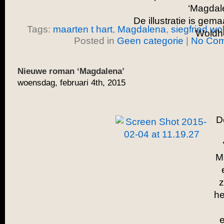
‘Magdal
De illustratie is gema
Tags:
maarten t hart
,
Magdalena
,
siegfried wo
Woldh
Posted in
Geen categorie
|
No Com
Nieuwe roman ‘Magdalena’
woensdag, februari 4th, 2015
D
Ma
z
he