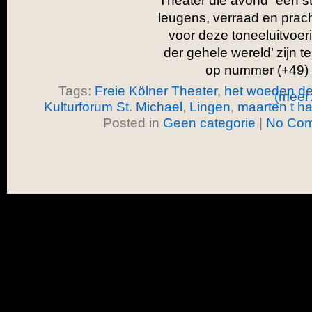
Theater die avond “een st
leugens, verraad en prac
voor deze toneeluitvoe
der gehele wereld’ zijn te
op nummer (+49)
Tags:
Freie Kölner Theater
,
het woeden de
(meer
Kulturforum St. Michael
,
Lingen
,
maarten t ha
Posted in
Geen categorie
|
No Com