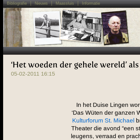
Bibliografie
Nieuws
Maassluis
Informatie
‘
Het 
woeden 
der 
gehele 
wereld’ 
als 
05-02-2011 16:15
In het Duise Lingen wo
‘Das Wüten der ganzen We
Kulturforum St. Michael
b
Theater die avond “een st
leugens, verraad en prac