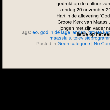
gedrukt op de cultuur v
zondag 20 november 201
Hart in de aflevering ‘God
Groote Kerk van Maasslui
jongen met zijn vader n
Tags:
eo
,
god in de lage landen
,
groote ker
liefde op het ee
maassluis
,
televisieprogra
Posted in
Geen categorie
|
No Com