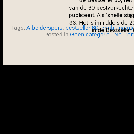
in de Bestseller 60, het
van de 60 bestverkocht
publiceert. Als ‘snelle stij
33. Het is inmiddels de 2
Tags:
Arbeiderspers
,
bestseller 60
,
cpnb
,
maarte
in de Bestseller
Posted in
Geen categorie
|
No Com