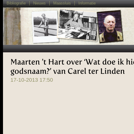
Bibliografie
Nieuws
Maassluis
Informatie
Maarten ’
t 
Hart 
over ‘
Wat 
doe 
ik 
hie
godsnaam?’ 
van 
Carel 
ter 
Linden
17-10-2013 17:50